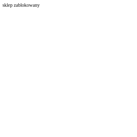
s
klep zablokowany