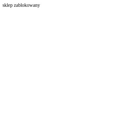
s
klep zablokowany