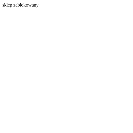
s
klep zablokowany