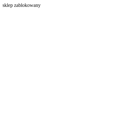
s
klep zablokowany