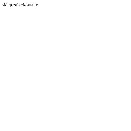
s
klep zablokowany