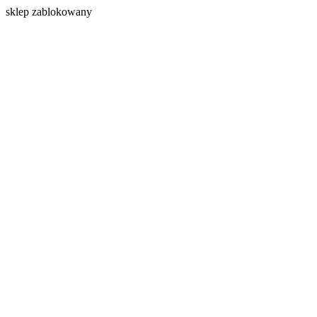
s
klep zablokowany