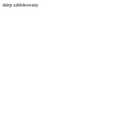
s
klep zablokowany