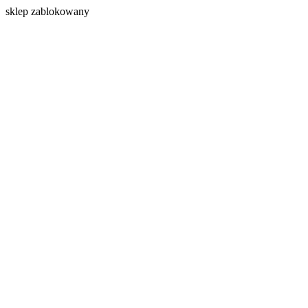
s
klep zablokowany