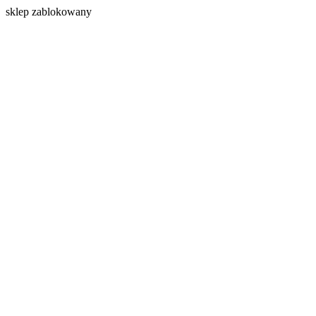
s
klep zablokowany