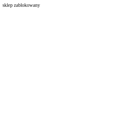
s
klep zablokowany