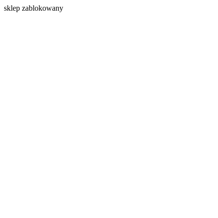
s
klep zablokowany