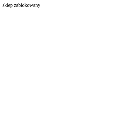
s
klep zablokowany