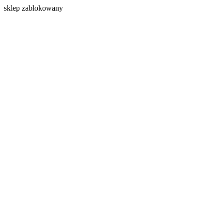
s
klep zablokowany