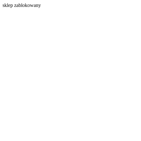
s
klep zablokowany