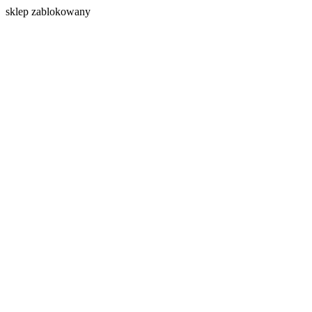
s
klep zablokowany