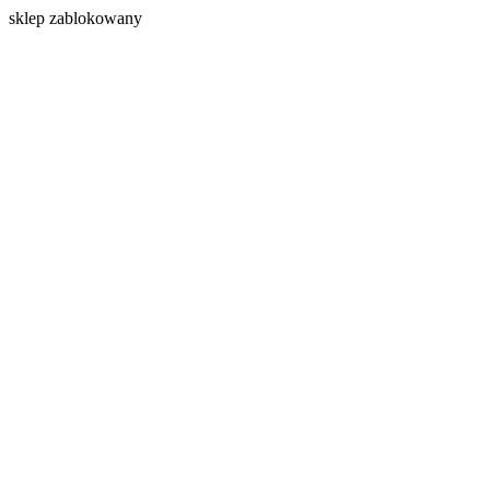
s
klep zablokowany