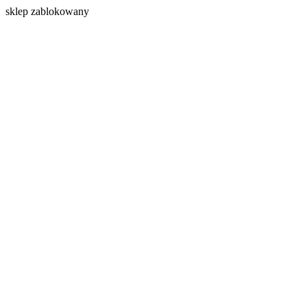
s
klep zablokowany