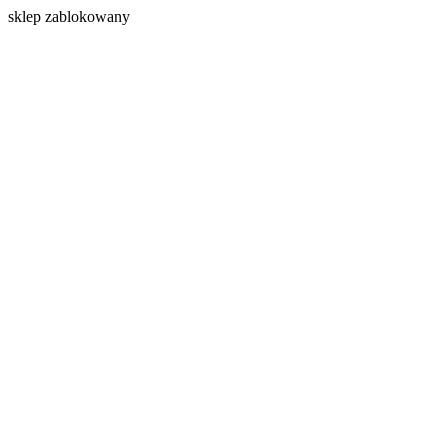
s
klep zablokowany