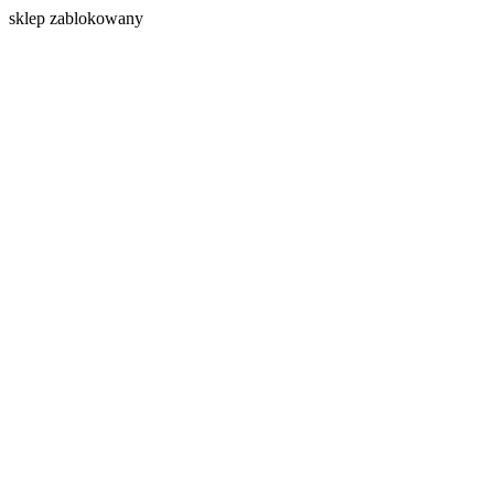
s
klep zablokowany