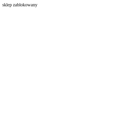
s
klep zablokowany