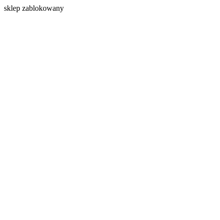
s
klep zablokowany