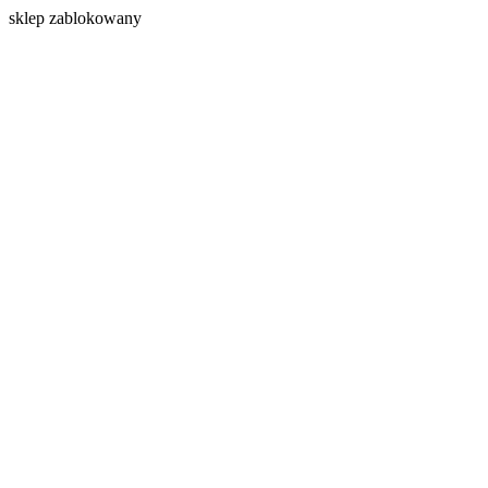
s
klep zablokowany